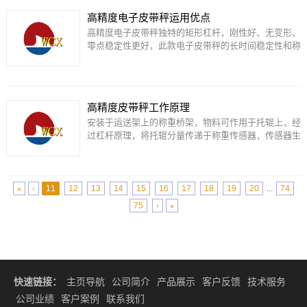
高精度电子皮带秤运用优点
高精度电子皮带秤独特的矩形杠杆，刚性好、无变形、
零点稳定性更好，此款电子皮带秤的长时间稳定性和称
重的…
高精度皮带秤工作原理
安装于运送架上的称重桥架，物料可作用于托辊上，经
过杠杆原理，将托辊分量传递于称重传感器，传感器生
成正…
«
‹
11
12
13
14
15
16
17
18
19
20
...
74
75
›
»
快速链接：
主页导航
公司简介
产品展示
客户反馈
技术服务
公司业绩
客户案例
联系我们