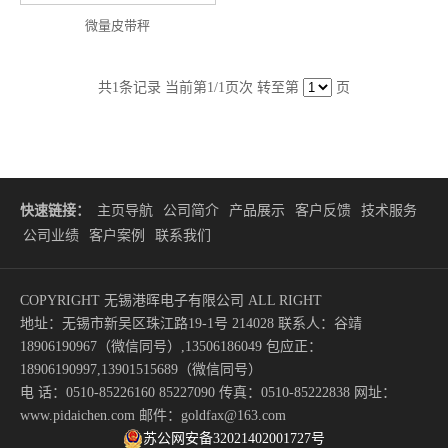
微量皮带秤
共
1
条记录 当前第
1
/1页次 转至第
页
快速链接：
主页导航
公司简介
产品展示
客户反馈
技术服务
公司业绩
客户案例
联系我们
COPYRIGHT 无锡港晖电子有限公司 ALL RIGHT
地址：无锡市新吴区珠江路19-1号 214028 联系人：谷靖
18906190967（微信同号）,13506186049 包应正：
18906190997,13901515689（微信同号）
电 话：0510-85226160 85227090 传真：0510-85222838 网址：
www.pidaichen.com 邮件：goldfax@163.com
苏公网安备32021402001727号